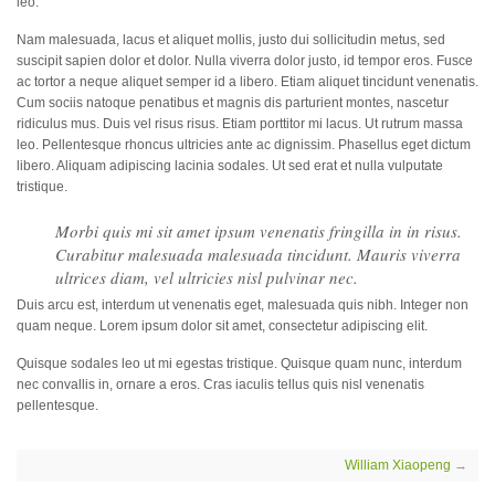
leo.
Nam malesuada, lacus et aliquet mollis, justo dui sollicitudin metus, sed
suscipit sapien dolor et dolor. Nulla viverra dolor justo, id tempor eros. Fusce
ac tortor a neque aliquet semper id a libero. Etiam aliquet tincidunt venenatis.
Cum sociis natoque penatibus et magnis dis parturient montes, nascetur
ridiculus mus. Duis vel risus risus. Etiam porttitor mi lacus. Ut rutrum massa
leo. Pellentesque rhoncus ultricies ante ac dignissim. Phasellus eget dictum
libero. Aliquam adipiscing lacinia sodales. Ut sed erat et nulla vulputate
tristique.
Morbi quis mi sit amet ipsum venenatis fringilla in in risus.
Curabitur malesuada malesuada tincidunt. Mauris viverra
ultrices diam, vel ultricies nisl pulvinar nec.
Duis arcu est, interdum ut venenatis eget, malesuada quis nibh. Integer non
quam neque. Lorem ipsum dolor sit amet, consectetur adipiscing elit.
Quisque sodales leo ut mi egestas tristique. Quisque quam nunc, interdum
nec convallis in, ornare a eros. Cras iaculis tellus quis nisl venenatis
pellentesque.
William Xiaopeng
→